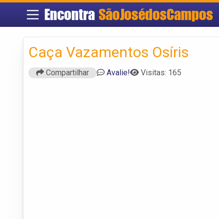
Encontra
SãoJosédosCampos
Caça Vazamentos Osíris
Compartilhar
Avalie!
Visitas: 165