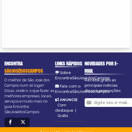
ENCONTRA
LINKS RÁPIDOS
NOVIDADES POR E-
SÃOJOSÉDOSCAMPOS
MAIL
Sobre
EncontraSãoJosédosCampos
O melhor de São José dos
Receba grátis as
Campos num só lugar!
principais notícias,
Fale com o
Dicas, onde ir, o que fazer, as
dicas e promoções
EncontraSãoJosédosCampos
melhores empresas, locais,
ANUNCIE
:
serviços e muito mais no
Com
guia Encontra
destaque
|
SãoJosédosCampos.
Grátis