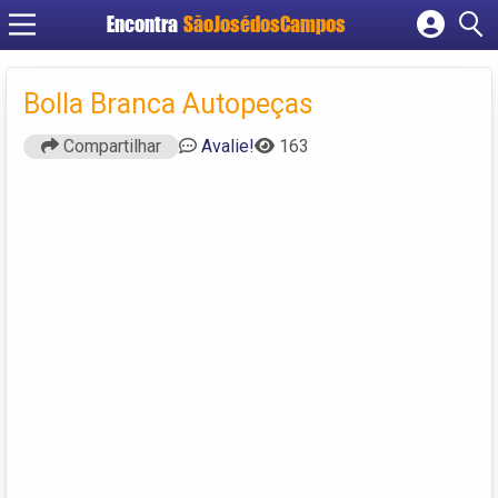
Encontra
SãoJosédosCampos
Cadastrar empresa
Fazer login
Bolla Branca Autopeças
Criar conta
Compartilhar
Avalie!
163