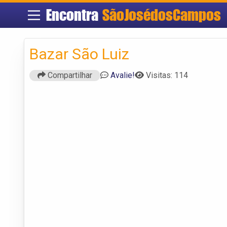
Encontra
SãoJosédosCampos
Bazar São Luiz
Compartilhar
Avalie!
Visitas: 114