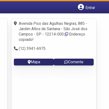
Entrar
Cadastrar empresa
Fazer login
Avenida Pico das Agulhas Negras, 885 -
Criar conta
Jardim Altos de Santana - São José dos
Campos - SP - 12214-000
Endereço
copiado!
(12) 3941-6975
Mapa
Comente