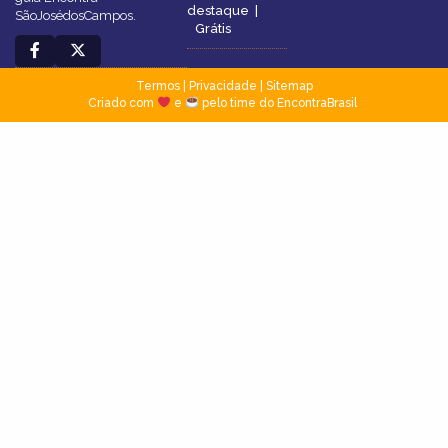
destaque
|
SãoJosédosCampos.
Grátis
Termos
|
Privacidade
|
Sitemap
Criado com
e
pelo time do EncontraBrasil