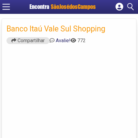
Encontra
SãoJosédosCampos
Cadastrar empresa
Fazer login
Banco Itaú Vale Sul Shopping
Criar conta
Compartilhar
Avalie!
772