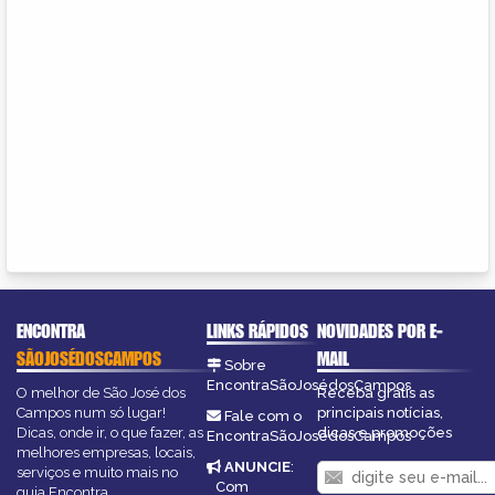
ENCONTRA
LINKS RÁPIDOS
NOVIDADES POR E-
SÃOJOSÉDOSCAMPOS
MAIL
Sobre
EncontraSãoJosédosCampos
O melhor de São José dos
Receba grátis as
Campos num só lugar!
principais notícias,
Fale com o
Dicas, onde ir, o que fazer, as
dicas e promoções
EncontraSãoJosédosCampos
melhores empresas, locais,
ANUNCIE
:
serviços e muito mais no
Com
guia Encontra