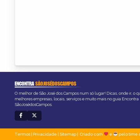
ENCONTRA
SÃOJOSÉDOSCAMPOS
O melhor de São José dos Campos num só lugar! Dicas, onde ir, o qu
melhores empresas, locais, serviços e muito mais no guia Encontra
SãoJosédosCampos.
Termos
|
Privacidade
|
Sitemap
Criado com
e
pelo time 