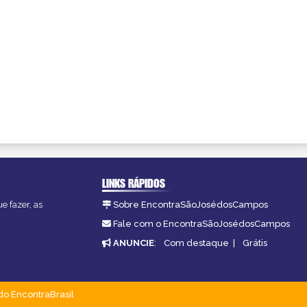
LINKS RÁPIDOS
e fazer, as
Sobre EncontraSãoJosédosCampos
Fale com o EncontraSãoJosédosCampos
ANUNCIE
:
Com destaque
|
Grátis
do EncontraBrasil