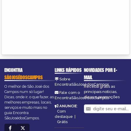
ENCONTRA
LINKS RÁPIDOS
NOVIDADES POR E-
SÃOJOSÉDOSCAMPOS
MAIL
Sobre
EncontraSãoJosédosCampos
O melhor de São José dos
Receba grátis as
Campos num só lugar!
principais notícias,
Fale com o
Dicas, onde ir, o que fazer, as
dicas e promoções
EncontraSãoJosédosCampos
melhores empresas, locais,
ANUNCIE
:
serviços e muito mais no
Com
guia Encontra
destaque
|
SãoJosédosCampos.
Grátis