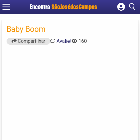
Encontra
SãoJosédosCampos
Cadastrar empresa
Fazer login
Baby Boom
Criar conta
Compartilhar
Avalie!
160