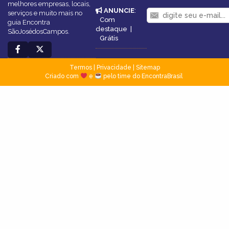
melhores empresas, locais,
ANUNCIE
:
serviços e muito mais no
Com
guia Encontra
destaque
|
SãoJosédosCampos.
Grátis
Termos
|
Privacidade
|
Sitemap
Criado com
e
pelo time do EncontraBrasil