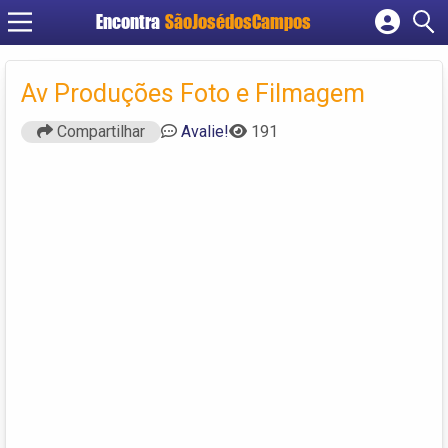
Encontra
SãoJosédosCampos
Cadastrar empresa
Fazer login
Av Produções Foto e Filmagem
Criar conta
Compartilhar
Avalie!
191