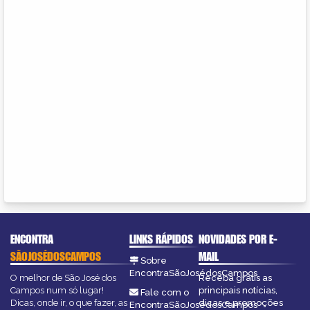
ENCONTRA
LINKS RÁPIDOS
NOVIDADES POR E-
SÃOJOSÉDOSCAMPOS
MAIL
Sobre
EncontraSãoJosédosCampos
O melhor de São José dos
Receba grátis as
Campos num só lugar!
principais notícias,
Fale com o
Dicas, onde ir, o que fazer, as
dicas e promoções
EncontraSãoJosédosCampos