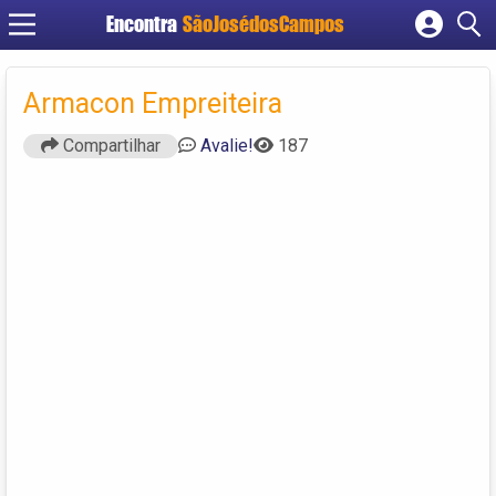
Encontra
SãoJosédosCampos
Cadastrar empresa
Fazer login
Armacon Empreiteira
Criar conta
Compartilhar
Avalie!
187