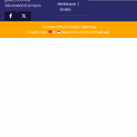
destaque
|
SãoJosédosCampos.
Grátis
Termos
|
Privacidade
|
Sitemap
Criado com
e
pelo time do EncontraBrasil