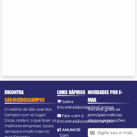
ENCONTRA
LINKS RÁPIDOS
NOVIDADES POR E-
SÃOJOSÉDOSCAMPOS
MAIL
Sobre
EncontraSãoJosédosCampos
O melhor de São José dos
Receba grátis as
Campos num só lugar!
principais notícias,
Fale com o
Dicas, onde ir, o que fazer, as
dicas e promoções
EncontraSãoJosédosCampos
melhores empresas, locais,
ANUNCIE
:
serviços e muito mais no
Com
guia Encontra