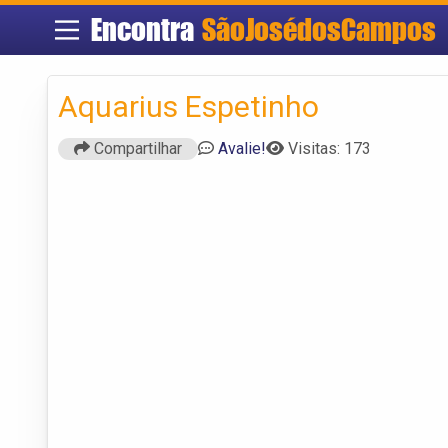
Encontra
SãoJosédosCampos
Aquarius Espetinho
Compartilhar
Avalie!
Visitas: 173