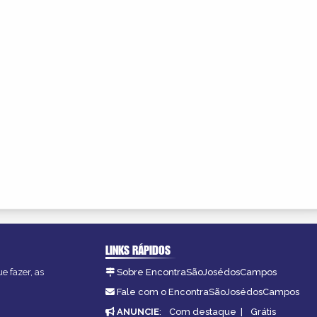
LINKS RÁPIDOS
e fazer, as
Sobre EncontraSãoJosédosCampos
Fale com o EncontraSãoJosédosCampos
ANUNCIE
:
Com destaque
|
Grátis