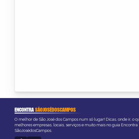
ENCONTRA
SÃOJOSÉDOSCAMPOS
O melhor de São José dos Campos num só lugar! Dicas, onde ir, o qu
melhores empresas, locais, serviços e muito mais no guia Encontra
SãoJosédosCampos.