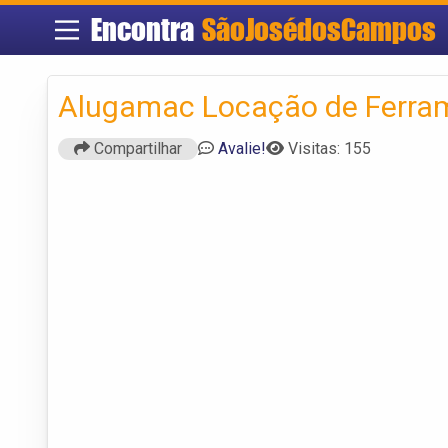
Encontra
SãoJosédosCampos
Alugamac Locação de Ferra
Compartilhar
Avalie!
Visitas: 155