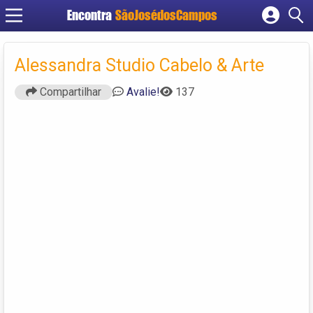
Encontra
SãoJosédosCampos
Cadastrar empresa
Fazer login
Alessandra Studio Cabelo & Arte
Criar conta
Compartilhar
Avalie!
137