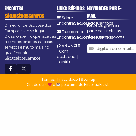
ENCONTRA
LINKS RÁPIDOS
NOVIDADES POR E-
SÃOJOSÉDOSCAMPOS
MAIL
Sobre
EncontraSãoJosédosCampos
O melhor de São José dos
Receba grátis as
Campos num só lugar!
principais notícias,
Fale com o
Dicas, onde ir, o que fazer, as
dicas e promoções
EncontraSãoJosédosCampos
melhores empresas, locais,
ANUNCIE
:
serviços e muito mais no
Com
guia Encontra
destaque
|
SãoJosédosCampos.
Grátis
Termos
|
Privacidade
|
Sitemap
Criado com
e
pelo time do EncontraBrasil