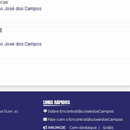
ecae
ão José dos Campos
l
ão José dos Campos
LINKS RÁPIDOS
e fazer, as
Sobre EncontraSãoJosédosCampos
Fale com o EncontraSãoJosédosCampos
ANUNCIE
:
Com destaque
|
Grátis