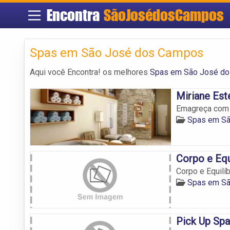
Encontra
SãoJosédosCampos
Spas em São José dos Campos
Aqui você Encontra! os melhores
Spas em São José d
Miriane Est
Emagreça com 
Spas em S
Corpo e Equ
Corpo e Equilíb
Spas em S
Pick Up Sp