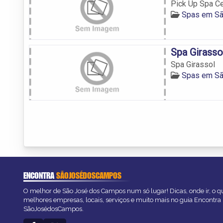
Pick Up Spa C
Spas em S
Spa Girasso
Spa Girassol
Spas em S
ENCONTRA
SÃOJOSÉDOSCAMPOS
O melhor de São José dos Campos num só lugar! Dicas, onde ir, o qu
melhores empresas, locais, serviços e muito mais no guia Encontra
SãoJosédosCampos.