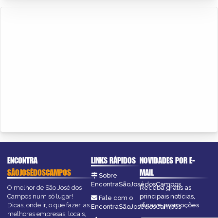
ENCONTRA
LINKS RÁPIDOS
NOVIDADES POR E-
SÃOJOSÉDOSCAMPOS
MAIL
Sobre
EncontraSãoJosédosCampos
O melhor de São José dos
Receba grátis as
Campos num só lugar!
principais notícias,
Fale com o
Dicas, onde ir, o que fazer, as
dicas e promoções
EncontraSãoJosédosCampos
melhores empresas, locais,