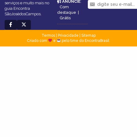
ANUNCIE
:
serviços e muito mais no
Com
guia Encontra
destaque
|
SãoJosédosCampos.
Grátis
Termos
|
Privacidade
|
Sitemap
Criado com
e
pelo time do EncontraBrasil