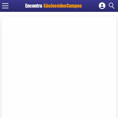
Encontra
SãoJosédosCampos
Cadastrar empresa
Fazer login
Criar conta