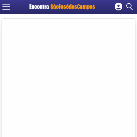
Encontra
SãoJosédosCampos
Cadastrar empresa
Fazer login
Criar conta