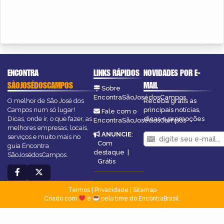
ENCONTRA
LINKS RÁPIDOS
NOVIDADES POR E-
SÃOJOSÉDOSCAMPOS
MAIL
Sobre
EncontraSãoJosédosCampos
O melhor de São José dos
Receba grátis as
Campos num só lugar!
principais notícias,
Fale com o
Dicas, onde ir, o que fazer, as
dicas e promoções
EncontraSãoJosédosCampos
melhores empresas, locais,
ANUNCIE
:
serviços e muito mais no
Com
guia Encontra
destaque
|
SãoJosédosCampos.
Grátis
Termos
|
Privacidade
|
Sitemap
Criado com
e
pelo time do EncontraBrasil