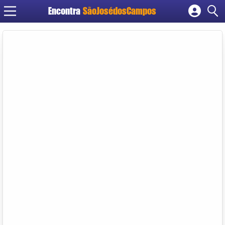
Encontra
SãoJosédosCampos
Cadastrar empresa
Fazer login
Criar conta