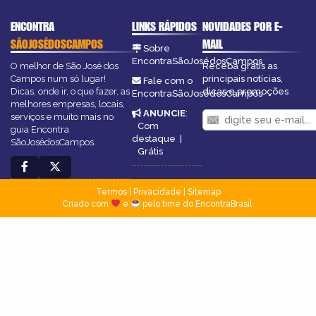
ENCONTRA
LINKS RÁPIDOS
NOVIDADES POR E-
SÃOJOSÉDOSCAMPOS
MAIL
Sobre
EncontraSãoJosédosCampos
O melhor de São José dos
Receba grátis as
Campos num só lugar!
principais notícias,
Fale com o
Dicas, onde ir, o que fazer, as
dicas e promoções
EncontraSãoJosédosCampos
melhores empresas, locais,
ANUNCIE
:
serviços e muito mais no
Com
guia Encontra
destaque
|
SãoJosédosCampos.
Grátis
Termos
|
Privacidade
|
Sitemap
Criado com
e
pelo time do EncontraBrasil