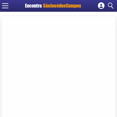
Encontra
SãoJosédosCampos
Cadastrar empresa
Fazer login
Criar conta