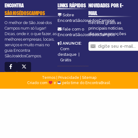
ENCONTRA
LINKS RÁPIDOS
NOVIDADES POR E-
SÃOJOSÉDOSCAMPOS
MAIL
Sobre
EncontraSãoJosédosCampos
O melhor de São José dos
Receba grátis as
Campos num só lugar!
principais notícias,
Fale com o
Dicas, onde ir, o que fazer, as
dicas e promoções
EncontraSãoJosédosCampos
melhores empresas, locais,
ANUNCIE
:
serviços e muito mais no
Com
guia Encontra
destaque
|
SãoJosédosCampos.
Grátis
Termos
|
Privacidade
|
Sitemap
Criado com
e
pelo time do EncontraBrasil