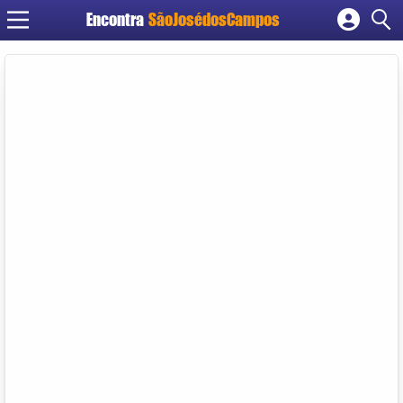
Encontra
SãoJosédosCampos
Cadastrar empresa
Fazer login
Criar conta