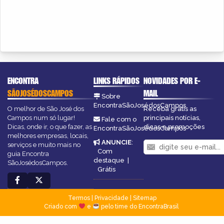
ENCONTRA
LINKS RÁPIDOS
NOVIDADES POR E-
SÃOJOSÉDOSCAMPOS
MAIL
Sobre
EncontraSãoJosédosCampos
O melhor de São José dos
Receba grátis as
Campos num só lugar!
principais notícias,
Fale com o
Dicas, onde ir, o que fazer, as
dicas e promoções
EncontraSãoJosédosCampos
melhores empresas, locais,
ANUNCIE
:
serviços e muito mais no
Com
guia Encontra
destaque
|
SãoJosédosCampos.
Grátis
Termos
|
Privacidade
|
Sitemap
Criado com
e
pelo time do EncontraBrasil