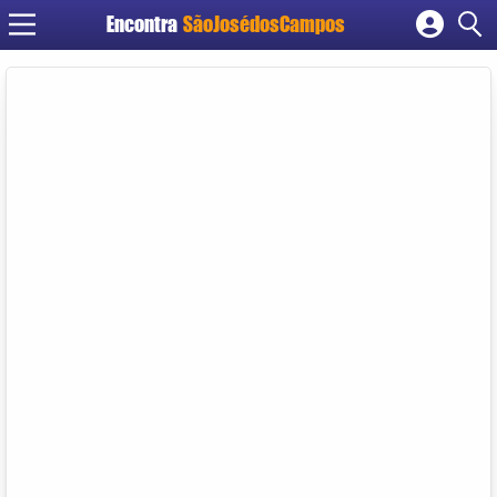
Encontra
SãoJosédosCampos
Cadastrar empresa
Fazer login
Criar conta