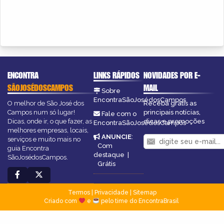
ENCONTRA
LINKS RÁPIDOS
NOVIDADES POR E-
SÃOJOSÉDOSCAMPOS
MAIL
Sobre
EncontraSãoJosédosCampos
O melhor de São José dos
Receba grátis as
Campos num só lugar!
principais notícias,
Fale com o
Dicas, onde ir, o que fazer, as
dicas e promoções
EncontraSãoJosédosCampos
melhores empresas, locais,
ANUNCIE
:
serviços e muito mais no
Com
guia Encontra
destaque
|
SãoJosédosCampos.
Grátis
Termos
|
Privacidade
|
Sitemap
Criado com
e
pelo time do EncontraBrasil