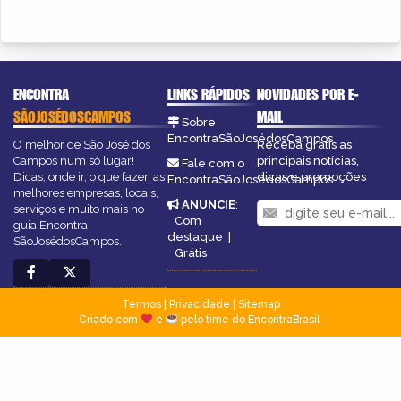
ENCONTRA
LINKS RÁPIDOS
NOVIDADES POR E-
SÃOJOSÉDOSCAMPOS
MAIL
Sobre
EncontraSãoJosédosCampos
O melhor de São José dos
Receba grátis as
Campos num só lugar!
principais notícias,
Fale com o
Dicas, onde ir, o que fazer, as
dicas e promoções
EncontraSãoJosédosCampos
melhores empresas, locais,
ANUNCIE
:
serviços e muito mais no
Com
guia Encontra
destaque
|
SãoJosédosCampos.
Grátis
Termos
|
Privacidade
|
Sitemap
Criado com
e
pelo time do EncontraBrasil