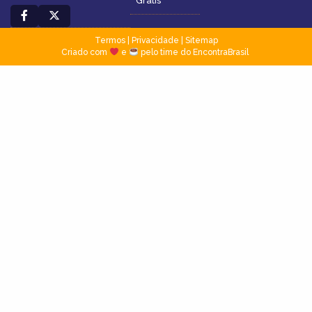
Grátis
Termos
|
Privacidade
|
Sitemap
Criado com
e
pelo time do EncontraBrasil