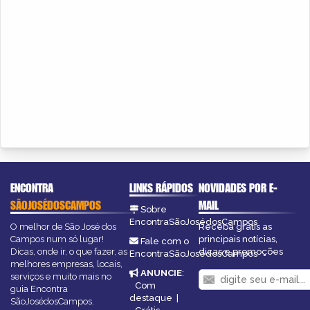
ENCONTRA
LINKS RÁPIDOS
NOVIDADES POR E-
SÃOJOSÉDOSCAMPOS
MAIL
Sobre
EncontraSãoJosédosCampos
O melhor de São José dos
Receba grátis as
Campos num só lugar!
principais notícias,
Fale com o
Dicas, onde ir, o que fazer, as
dicas e promoções
EncontraSãoJosédosCampos
melhores empresas, locais,
ANUNCIE
:
serviços e muito mais no
Com
guia Encontra
destaque
|
SãoJosédosCampos.