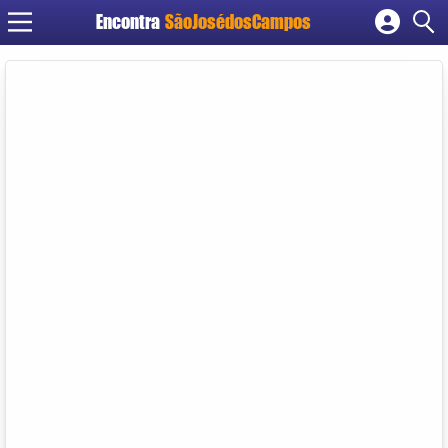
Encontra
SãoJosédosCampos
Cadastrar empresa
Fazer login
Criar conta