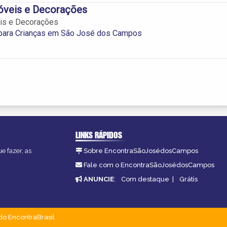
óveis e Decorações
is e Decorações
para Crianças em São José dos Campos
LINKS RÁPIDOS
e fazer, as
Sobre EncontraSãoJosédosCampos
Fale com o EncontraSãoJosédosCampos
ANUNCIE
:
Com destaque
|
Grátis
do EncontraBrasil