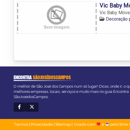
Vic Baby M
Vic Baby Móve
Decoração 
ENCONTRA
SÃOJOSÉDOSCAMPOS
O melhor de São José dos Campos num só lugar! Dicas, onde ir, o qu
melhores empresas, locais, serviços e muito mais no guia Encontra
SãoJosédosCampos.
Termos
|
Privacidade
|
Sitemap
Criado com
e
pelo time 