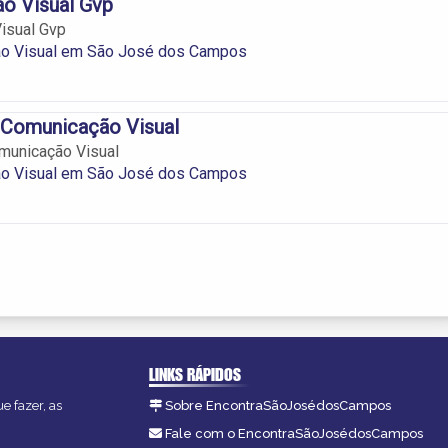
o Visual Gvp
isual Gvp
o Visual em São José dos Campos
t Comunicação Visual
omunicação Visual
o Visual em São José dos Campos
LINKS RÁPIDOS
e fazer, as
Sobre EncontraSãoJosédosCampos
Fale com o EncontraSãoJosédosCampos