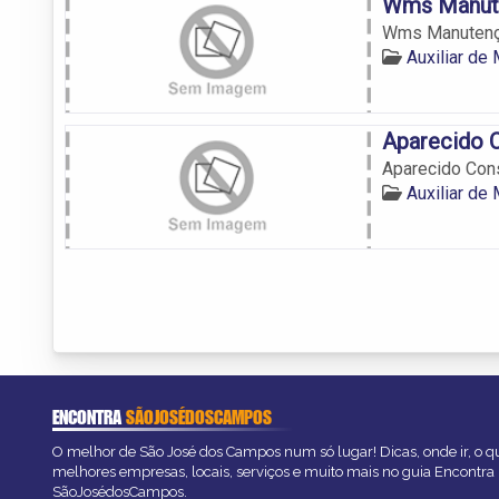
Wms Manut
Wms Manutenç
Auxiliar d
Aparecido 
Aparecido Con
Auxiliar d
ENCONTRA
SÃOJOSÉDOSCAMPOS
O melhor de São José dos Campos num só lugar! Dicas, onde ir, o qu
melhores empresas, locais, serviços e muito mais no guia Encontra
SãoJosédosCampos.