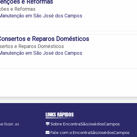
enções e Reformas
ões e Reformas
e Manutenção em São José dos Campos
Consertos e Reparos Domésticos
sertos e Reparos Domésticos
e Manutenção em São José dos Campos
LINKS RÁPIDOS
e fazer, as
Sobre EncontraSãoJosédosCampos
Fale com o EncontraSãoJosédosCampos