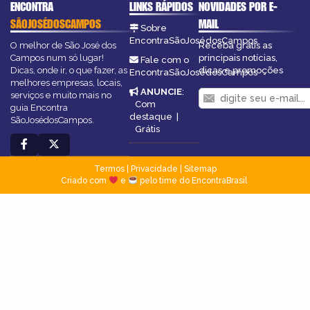
ENCONTRA
LINKS RÁPIDOS
NOVIDADES POR E-
SÃOJOSÉDOSCAMPOS
MAIL
Sobre
EncontraSãoJosédosCampos
O melhor de São José dos
Receba grátis as
Campos num só lugar!
principais notícias,
Fale com o
Dicas, onde ir, o que fazer, as
dicas e promoções
EncontraSãoJosédosCampos
melhores empresas, locais,
ANUNCIE
:
serviços e muito mais no
Com
guia Encontra
destaque
|
SãoJosédosCampos.
Grátis
Termos
|
Privacidade
|
Sitemap
Criado com
e
pelo time do EncontraBrasil