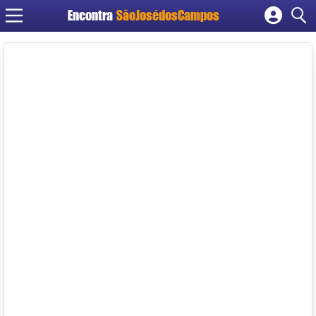
Encontra
SãoJosédosCampos
Cadastrar empresa
Fazer login
Criar conta