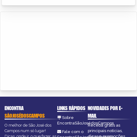
ENCONTRA
LINKS RÁPIDOS
NOVIDADES POR E-
SÃOJOSÉDOSCAMPOS
MAIL
Sobre
EncontraSãoJosédosCampos
O melhor de São José dos
Receba grátis as
Campos num só lugar!
principais notícias,
Fale com o
Dicas, onde ir, o que fazer, as
dicas e promoções