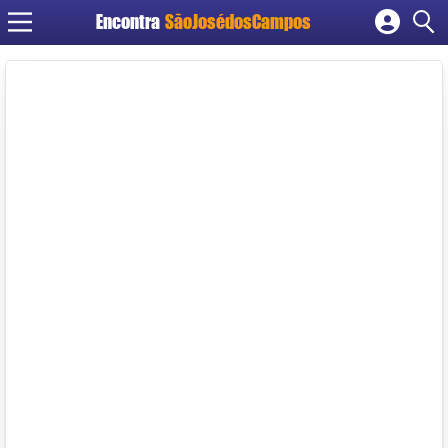
Encontra
SãoJosédosCampos
Cadastrar empresa
Fazer login
Criar conta