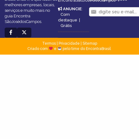
EncontraSãoJosédosCampos
melhores empresas, locais,
ANUNCIE
:
serviços e muito mais no
Com
guia Encontra
destaque
|
SãoJosédosCampos.
Grátis
Termos
|
Privacidade
|
Sitemap
Criado com
e
pelo time do EncontraBrasil