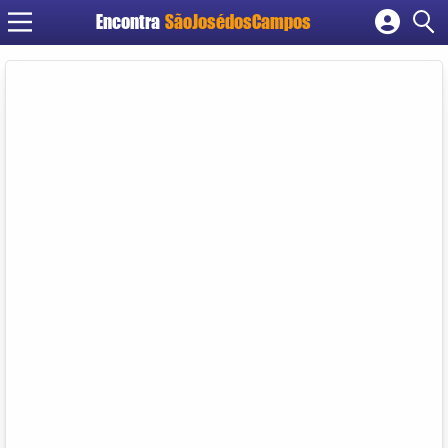
Encontra
SãoJosédosCampos
Cadastrar empresa
Fazer login
Criar conta