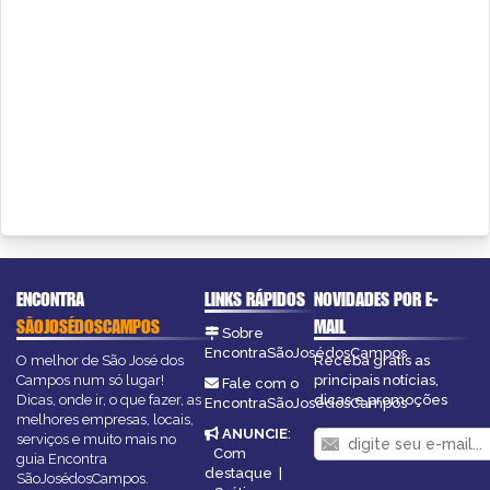
ENCONTRA
LINKS RÁPIDOS
NOVIDADES POR E-
SÃOJOSÉDOSCAMPOS
MAIL
Sobre
EncontraSãoJosédosCampos
O melhor de São José dos
Receba grátis as
Campos num só lugar!
principais notícias,
Fale com o
Dicas, onde ir, o que fazer, as
dicas e promoções
EncontraSãoJosédosCampos
melhores empresas, locais,
ANUNCIE
:
serviços e muito mais no
Com
guia Encontra
destaque
|
SãoJosédosCampos.