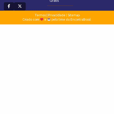
Grátis
Termos
|
Privacidade
|
Sitemap
Criado com
e
pelo time do EncontraBrasil