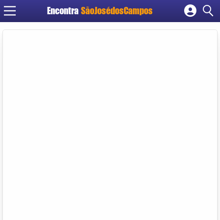
Encontra
SãoJosédosCampos
Cadastrar empresa
Fazer login
Criar conta