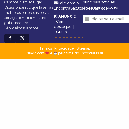
Campos num só lugar!
principais notícias,
Fale com o
Dicas, onde ir, o que fazer, as
dicas e promoções
EncontraSãoJosédosCampos
melhores empresas, locais,
ANUNCIE
:
serviços e muito mais no
Com
guia Encontra
destaque
|
SãoJosédosCampos.
Grátis
Termos
|
Privacidade
|
Sitemap
Criado com
e
pelo time do EncontraBrasil