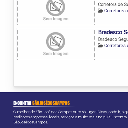
Corretora de 
Corretores
Bradesco S
Bradesco Seg
Corretores
ENCONTRA
SÃOJOSÉDOSCAMPOS
O melhor de São José dos Campos num só lugar! Dicas, onde ir, o qu
melhores empresas, locais, serviços e muito mais no guia Encontra
SãoJosédosCampos.