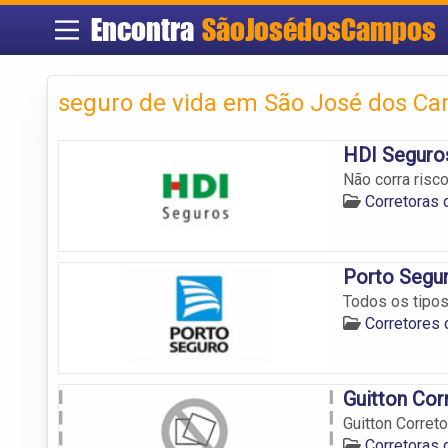
Encontra
SãoJosédosCampos
seguro de vida em São José dos C
HDI Seguro
Não corra risc
Corretoras
Porto Segur
Todos os tipo
Corretores
Guitton Cor
Guitton Corret
Corretoras