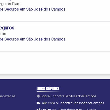
Seguros Flam
 de Seguros em São José dos Campos
eguros
uros
 de Seguros em São José dos Campos
LINKS RÁPIDOS
e fazer, as
Sobre EncontraSãoJosédosCampos
Fale com o EncontraSãoJosédosCampos
ANUNCIE
:
Com destaque
|
Grátis