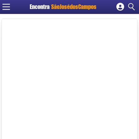
Encontra
SãoJosédosCampos
Cadastrar empresa
Fazer login
Criar conta