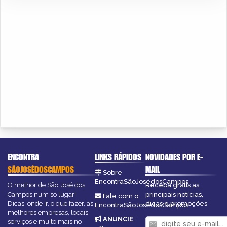
ENCONTRA
LINKS RÁPIDOS
NOVIDADES POR E-
SÃOJOSÉDOSCAMPOS
MAIL
Sobre
EncontraSãoJosédosCampos
O melhor de São José dos
Receba grátis as
Campos num só lugar!
principais notícias,
Fale com o
Dicas, onde ir, o que fazer, as
dicas e promoções
EncontraSãoJosédosCampos
melhores empresas, locais,
ANUNCIE
:
serviços e muito mais no