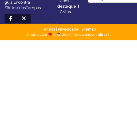
Com
guia Encontra
destaque
|
SãoJosédosCampos.
Grátis
Termos
|
Privacidade
|
Sitemap
Criado com
e
pelo time do EncontraBrasil