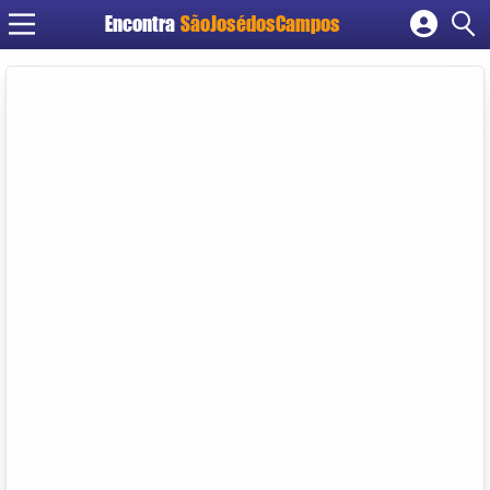
Encontra
SãoJosédosCampos
Cadastrar empresa
Fazer login
Criar conta