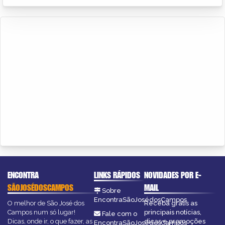
ENCONTRA
LINKS RÁPIDOS
NOVIDADES POR E-
SÃOJOSÉDOSCAMPOS
MAIL
Sobre
EncontraSãoJosédosCampos
O melhor de São José dos
Receba grátis as
Campos num só lugar!
principais notícias,
Fale com o
Dicas, onde ir, o que fazer, as
dicas e promoções
EncontraSãoJosédosCampos