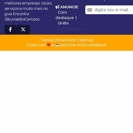
melhores empresas, locais,
ANUNCIE
:
serviços e muito mais no
Com
guia Encontra
destaque
|
SãoJosédosCampos.
Grátis
Termos
|
Privacidade
|
Sitemap
Criado com
e
pelo time do EncontraBrasil