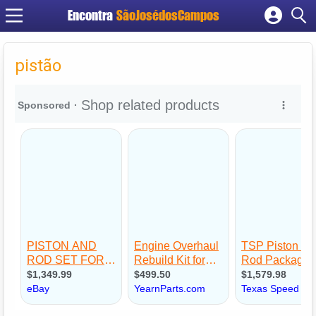
Encontra
SãoJosédosCampos
Cadastrar empresa
Fazer login
pistão
Criar conta