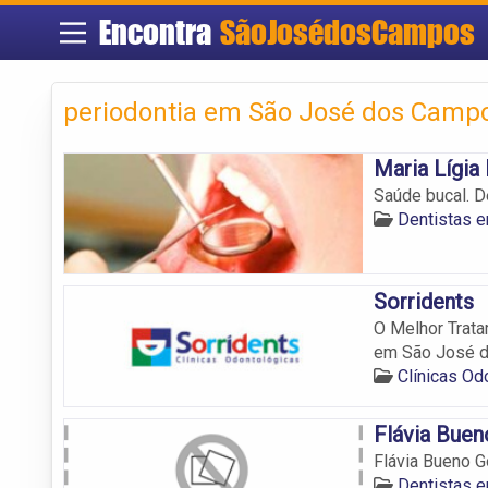
Encontra
SãoJosédosCampos
periodontia em São José dos Camp
Maria Lígia
Saúde bucal. 
Dentistas 
Sorridents
O Melhor Trata
em São José 
Clínicas O
Flávia Bue
Flávia Bueno 
Dentistas 