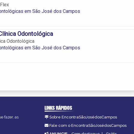
 Flex
dontológicas em São José dos Campos
 Clínica Odontológica
nica Odontológica
dontológicas em São José dos Campos
LINKS RÁPIDOS
e fazer, as
Sobre EncontraSãoJosédosCampos
Fale com o EncontraSãoJosédosCampos
ANUNCIE
:
Com destaque
|
Grátis