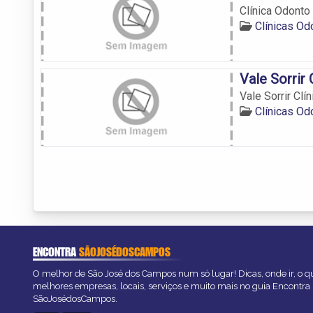
Clínica Odonto
Clínicas O
Vale Sorrir
Vale Sorrir Clí
Clínicas O
ENCONTRA
SÃOJOSÉDOSCAMPOS
O melhor de São José dos Campos num só lugar! Dicas, onde ir, o qu
melhores empresas, locais, serviços e muito mais no guia Encontra
SãoJosédosCampos.