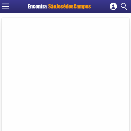
Encontra
SãoJosédosCampos
Cadastrar empresa
Fazer login
Criar conta