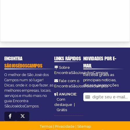
ENCONTRA
LINKS RÁPIDOS
NOVIDADES POR E-
SÃOJOSÉDOSCAMPOS
MAIL
Sobre
EncontraSãoJosédosCampos
O melhor de São José dos
Receba grátis as
Campos num só lugar!
principais notícias,
Fale com o
Dicas, onde ir, o que fazer, as
dicas e promoções
EncontraSãoJosédosCampos
melhores empresas, locais,
ANUNCIE
:
serviços e muito mais no
Com
guia Encontra
destaque
|
SãoJosédosCampos.
Grátis
Termos
|
Privacidade
|
Sitemap