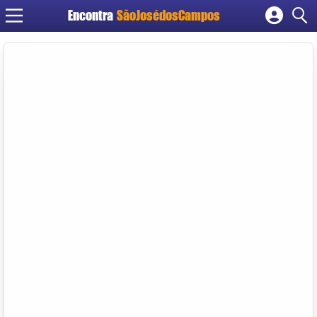
Encontra
SãoJosédosCampos
Cadastrar empresa
Fazer login
Criar conta