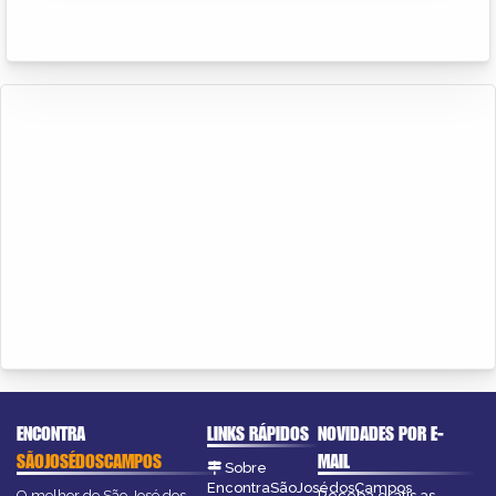
ENCONTRA
LINKS RÁPIDOS
NOVIDADES POR E-
SÃOJOSÉDOSCAMPOS
MAIL
Sobre
EncontraSãoJosédosCampos
O melhor de São José dos
Receba grátis as