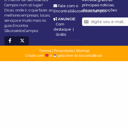
Campos num só lugar!
principais notícias,
Fale com o
Dicas, onde ir, o que fazer, as
dicas e promoções
EncontraSãoJosédosCampos
melhores empresas, locais,
ANUNCIE
:
serviços e muito mais no
Com
guia Encontra
destaque
|
SãoJosédosCampos.
Grátis
Termos
|
Privacidade
|
Sitemap
Criado com
e
pelo time do EncontraBrasil