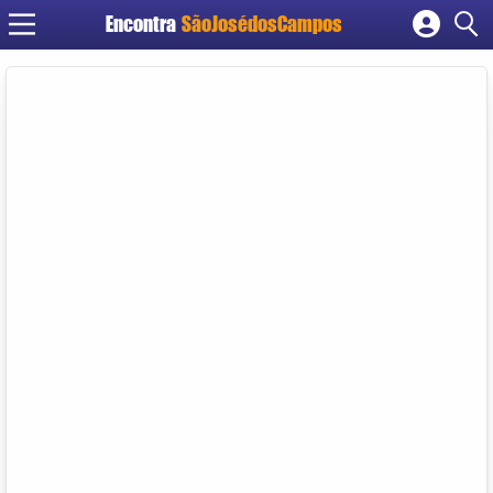
Encontra
SãoJosédosCampos
Cadastrar empresa
Fazer login
Criar conta