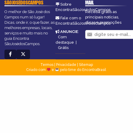
SÃOJOSÉDOSCAMPOS
MAIL
Sobre
EncontraSãoJosédosCampos
O melhor de São José dos
Receba grátis as
Campos num só lugar!
principais notícias,
Fale com o
Dicas, onde ir, o que fazer, as
dicas e promoções
EncontraSãoJosédosCampos
melhores empresas, locais,
ANUNCIE
:
serviços e muito mais no
Com
guia Encontra
destaque
|
SãoJosédosCampos.
Grátis
Termos
|
Privacidade
|
Sitemap
Criado com
e
pelo time do EncontraBrasil