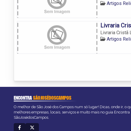
Artigos Re
Livraria Cri
Livraria Cristã
Artigos Re
ENCONTRA
SÃOJOSÉDOSCAMPOS
O melhor de São José dos Campos num só lugar! Dicas, onde ir, o qu
melhores empresas, locais, serviços e muito mais no guia Encontra
SãoJosédosCampos.