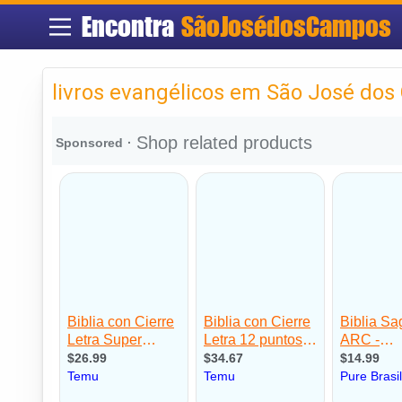
Encontra
SãoJosédosCampos
livros evangélicos em São José do