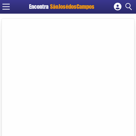
Encontra
SãoJosédosCampos
Cadastrar empresa
Fazer login
Criar conta