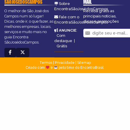
SÃOJOSÉDOSCAMPOS
MAIL
Sobre
EncontraSãoJosédosCampos
O melhor de São José dos
Receba grátis as
Campos num só lugar!
principais notícias,
Fale com o
Dicas, onde ir, o que fazer, as
dicas e promoções
EncontraSãoJosédosCampos
melhores empresas, locais,
ANUNCIE
:
serviços e muito mais no
Com
guia Encontra
destaque
|
SãoJosédosCampos.
Grátis
Termos
|
Privacidade
|
Sitemap
Criado com
e
pelo time do EncontraBrasil