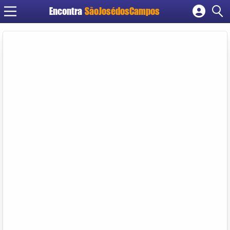
Encontra
SãoJosédosCampos
Cadastrar empresa
Fazer login
Criar conta