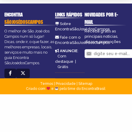
ENCONTRA
LINKS RÁPIDOS
NOVIDADES POR E-
SÃOJOSÉDOSCAMPOS
MAIL
Sobre
EncontraSãoJosédosCampos
O melhor de São José dos
Receba grátis as
Campos num só lugar!
principais notícias,
Fale com o
Dicas, onde ir, o que fazer, as
dicas e promoções
EncontraSãoJosédosCampos
melhores empresas, locais,
ANUNCIE
:
serviços e muito mais no
Com
guia Encontra
destaque
|
SãoJosédosCampos.
Grátis
Termos
|
Privacidade
|
Sitemap
Criado com
e
pelo time do EncontraBrasil