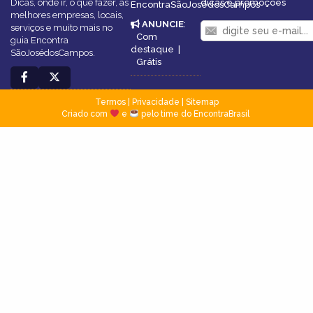
Dicas, onde ir, o que fazer, as
dicas e promoções
EncontraSãoJosédosCampos
melhores empresas, locais,
ANUNCIE
:
serviços e muito mais no
Com
guia Encontra
destaque
|
SãoJosédosCampos.
Grátis
Termos
|
Privacidade
|
Sitemap
Criado com
e
pelo time do EncontraBrasil