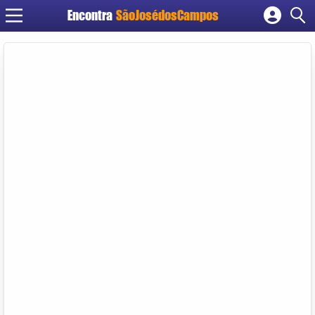
Encontra
SãoJosédosCampos
Cadastrar empresa
Fazer login
Criar conta