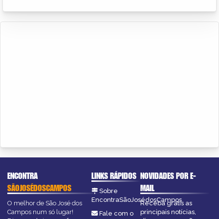
ENCONTRA
LINKS RÁPIDOS
NOVIDADES POR E-
SÃOJOSÉDOSCAMPOS
MAIL
Sobre
EncontraSãoJosédosCampos
O melhor de São José dos
Receba grátis as
Campos num só lugar!
principais notícias,
Fale com o