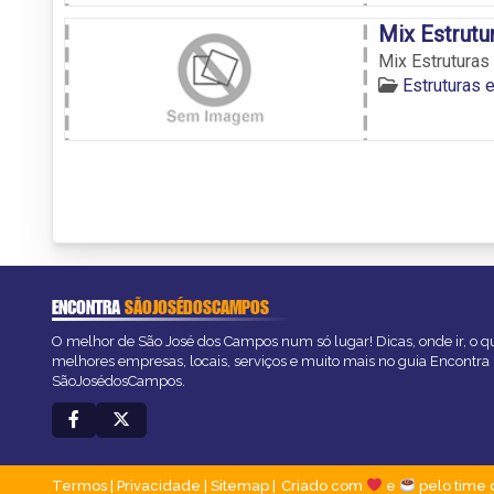
Mix Estrutu
Mix Estruturas
Estruturas
ENCONTRA
SÃOJOSÉDOSCAMPOS
O melhor de São José dos Campos num só lugar! Dicas, onde ir, o qu
melhores empresas, locais, serviços e muito mais no guia Encontra
SãoJosédosCampos.
Termos
|
Privacidade
|
Sitemap
Criado com
e
pelo time 