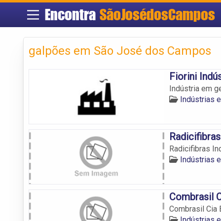
Encontra
SãoJosédosCampos
galpões em São José dos Campos
Fiorini Ind
Indústria em 
Indústrias
Radicifibra
Radicifibras I
Indústrias
Combrasil C
Combrasil Cia B
Indústrias