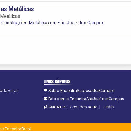
ras Metálicas
 Metálicas
 e Construções Metálicas em São José dos Campos
LINKS RÁPIDOS
e fazer, as
Sobre EncontraSãoJosédosCampos
Fale com o EncontraSãoJosédosCampos
ANUNCIE
:
Com destaque
|
Grátis
do EncontraBrasil