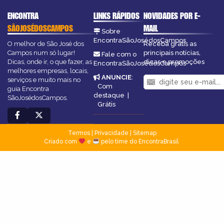
ENCONTRA
LINKS RÁPIDOS
NOVIDADES POR E-
SÃOJOSÉDOSCAMPOS
MAIL
Sobre
EncontraSãoJosédosCampos
O melhor de São José dos
Receba grátis as
Campos num só lugar!
principais notícias,
Fale com o
Dicas, onde ir, o que fazer, as
dicas e promoções
EncontraSãoJosédosCampos
melhores empresas, locais,
ANUNCIE
:
serviços e muito mais no
Com
guia Encontra
destaque
|
SãoJosédosCampos.
Grátis
Termos
|
Privacidade
|
Sitemap
Criado com
e
pelo time do EncontraBrasil