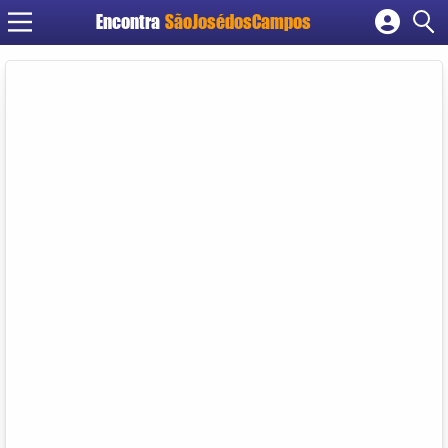
Encontra
SãoJosédosCampos
Cadastrar empresa
Fazer login
Criar conta