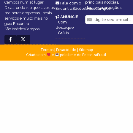
Campos num só lugar!
principais notícias,
Fale com o
Dicas, onde ir, o que fazer, as
dicas e promoções
EncontraSãoJosédosCampos
melhores empresas, locais,
ANUNCIE
:
serviços e muito mais no
Com
guia Encontra
destaque
|
SãoJosédosCampos.
Grátis
Termos
|
Privacidade
|
Sitemap
Criado com
e
pelo time do EncontraBrasil