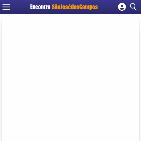
Encontra
SãoJosédosCampos
Cadastrar empresa
Fazer login
Criar conta