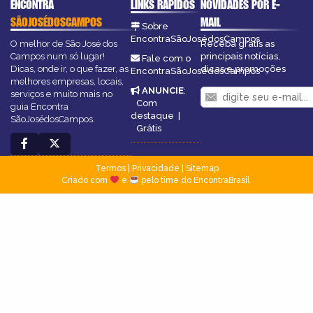
ENCONTRA
LINKS RÁPIDOS
NOVIDADES POR E-
SÃOJOSÉDOSCAMPOS
MAIL
Sobre
EncontraSãoJosédosCampos
O melhor de São José dos
Receba grátis as
Campos num só lugar!
principais notícias,
Fale com o
Dicas, onde ir, o que fazer, as
dicas e promoções
EncontraSãoJosédosCampos
melhores empresas, locais,
ANUNCIE
:
serviços e muito mais no
Com
guia Encontra
destaque
|
SãoJosédosCampos.
Grátis
Termos
|
Privacidade
|
Sitemap
Criado com
e
pelo time do EncontraBrasil