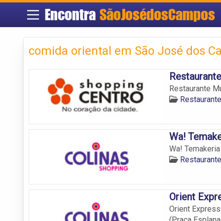
Encontra
SãoJosédosCampos
comida oriental em São José dos 
Restaurante
Restaurante Mun
Restaurant
Wa! Temake
Wa! Temakeria C
Restaurant
Orient Expr
Orient Express 
(Praça Esplana