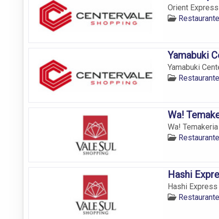
Orient Express 
Restaurant
Yamabuki C
Yamabuki Center
Restaurant
Wa! Temaker
Wa! Temakeria V
Restaurant
Hashi Expre
Hashi Express V
Restaurant