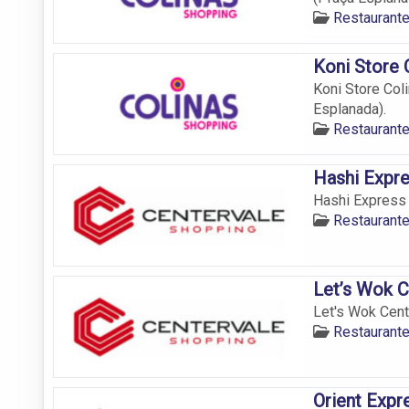
Restaurant
Koni Store 
Koni Store Coli
Esplanada).
Restaurant
Hashi Expr
Hashi Express C
Restaurant
Let’s Wok C
Let's Wok Cente
Restaurant
Orient Expr