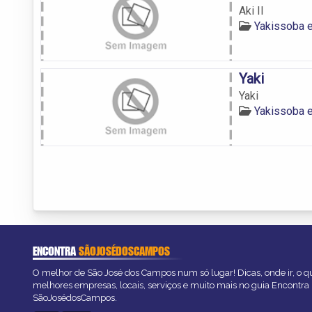
Aki II
Yakissoba 
Yaki
Yaki
Yakissoba 
ENCONTRA
SÃOJOSÉDOSCAMPOS
O melhor de São José dos Campos num só lugar! Dicas, onde ir, o qu
melhores empresas, locais, serviços e muito mais no guia Encontra
SãoJosédosCampos.