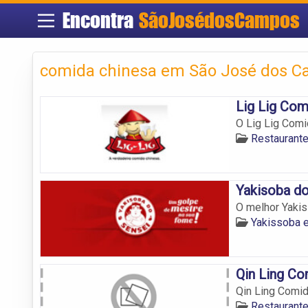
Encontra
SãoJosédosCampos
comida chinesa em São José dos 
Lig Lig Com
O Lig Lig Comi
Restaurant
Yakisoba do
O melhor Yaki
Yakissoba 
Qin Ling Co
Qin Ling Comid
Restaurant