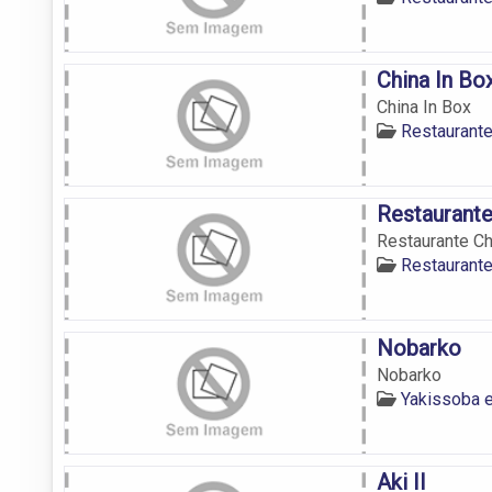
China In Bo
China In Box
Restaurant
Restaurant
Restaurante C
Restaurant
Nobarko
Nobarko
Yakissoba 
Aki II