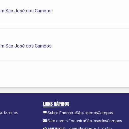
em São José dos Campos
em São José dos Campos
LINKS RÁPIDOS
e fazer, as
Sobre EncontraSãoJosédosCampos
Fale com o EncontraSãoJosédosCampos
ANUNCIE
:
Com destaque
|
Grátis