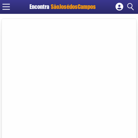
Encontra
SãoJosédosCampos
Cadastrar empresa
Fazer login
Criar conta