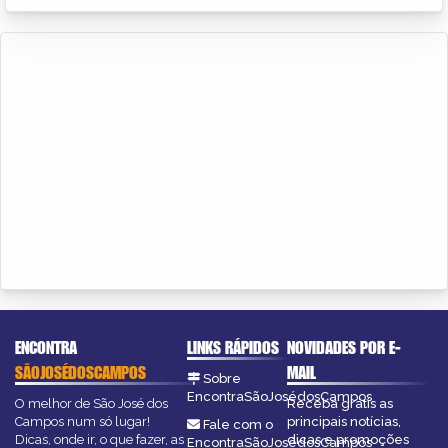
ENCONTRA
LINKS RÁPIDOS
NOVIDADES POR E-
SÃOJOSÉDOSCAMPOS
MAIL
Sobre
EncontraSãoJosédosCampos
O melhor de São José dos
Receba grátis as
Campos num só lugar!
principais notícias,
Fale com o
Dicas, onde ir, o que fazer, as
dicas e promoções
EncontraSãoJosédosCampos