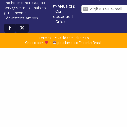
melhores empresas, locais,
ANUNCIE
:
serviços e muito mais no
Com
guia Encontra
destaque
|
SãoJosédosCampos.
Grátis
Termos
|
Privacidade
|
Sitemap
Criado com
e
pelo time do EncontraBrasil