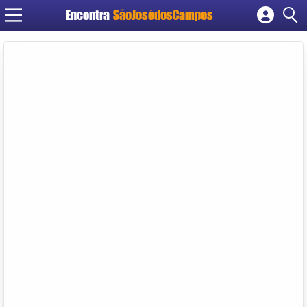
Encontra
SãoJosédosCampos
Cadastrar empresa
Fazer login
Criar conta