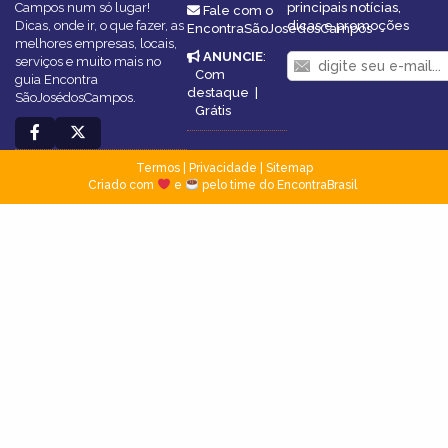
Campos num só lugar!
principais notícias,
Fale com o
Dicas, onde ir, o que fazer, as
dicas e promoções
EncontraSãoJosédosCampos
melhores empresas, locais,
ANUNCIE
:
serviços e muito mais no
Com
guia Encontra
destaque
|
SãoJosédosCampos.
Grátis
Termos
|
Privacidade
|
Sitemap
Criado com
e
pelo time do EncontraBrasil