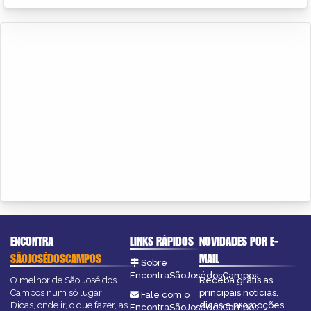
ENCONTRA
LINKS RÁPIDOS
NOVIDADES POR E-
SÃOJOSÉDOSCAMPOS
MAIL
Sobre
EncontraSãoJosédosCampos
O melhor de São José dos
Receba grátis as
Campos num só lugar!
principais notícias,
Fale com o
Dicas, onde ir, o que fazer, as
dicas e promoções
EncontraSãoJosédosCampos