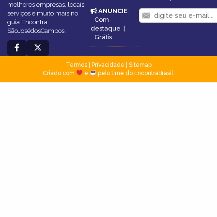
melhores empresas, locais,
ANUNCIE
:
serviços e muito mais no
Com
guia Encontra
destaque
|
SãoJosédosCampos.
Grátis
Termos
|
Privacidade
|
Sitemap
Criado com
e
pelo time do EncontraBrasil