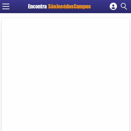
Encontra
SãoJosédosCampos
Cadastrar empresa
Fazer login
Criar conta