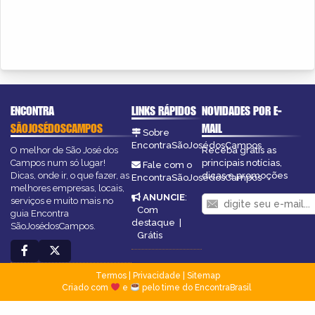
ENCONTRA
LINKS RÁPIDOS
NOVIDADES POR E-
SÃOJOSÉDOSCAMPOS
MAIL
Sobre
EncontraSãoJosédosCampos
O melhor de São José dos
Receba grátis as
Campos num só lugar!
principais notícias,
Fale com o
Dicas, onde ir, o que fazer, as
dicas e promoções
EncontraSãoJosédosCampos
melhores empresas, locais,
ANUNCIE
:
serviços e muito mais no
Com
guia Encontra
destaque
|
SãoJosédosCampos.
Grátis
Termos
|
Privacidade
|
Sitemap
Criado com
e
pelo time do EncontraBrasil