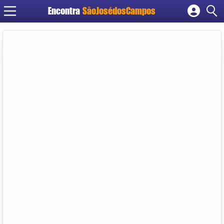
Encontra
SãoJosédosCampos
Cadastrar empresa
Fazer login
Criar conta