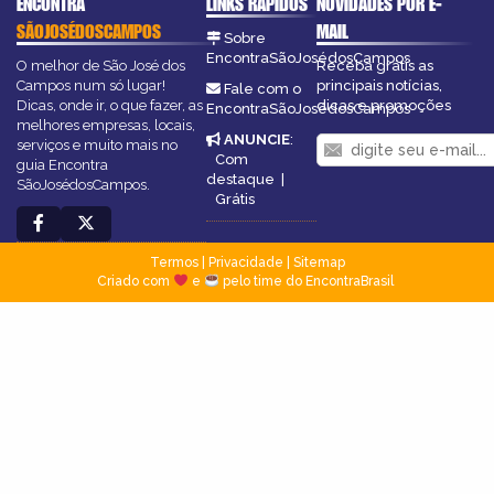
ENCONTRA
LINKS RÁPIDOS
NOVIDADES POR E-
SÃOJOSÉDOSCAMPOS
MAIL
Sobre
EncontraSãoJosédosCampos
O melhor de São José dos
Receba grátis as
Campos num só lugar!
principais notícias,
Fale com o
Dicas, onde ir, o que fazer, as
dicas e promoções
EncontraSãoJosédosCampos
melhores empresas, locais,
ANUNCIE
:
serviços e muito mais no
Com
guia Encontra
destaque
|
SãoJosédosCampos.
Grátis
Termos
|
Privacidade
|
Sitemap
Criado com
e
pelo time do EncontraBrasil