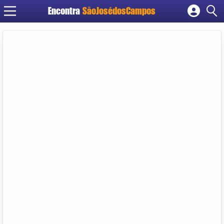
Encontra
SãoJosédosCampos
Cadastrar empresa
Fazer login
Criar conta